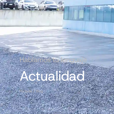
Hablamos tu lenguaje
Actualidad
Portada
/
Blog