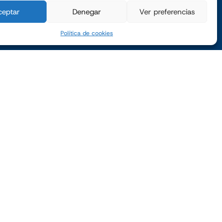
ceptar
Denegar
Ver preferencias
Política de cookies
ES
SERVICIOS
rio
Mantenimiento Preventivo
entario
Evaluación y Seguimiento
ción y minería
Service Year
Asistencia Remota
mico
Servicio de Recambios
e
PYME INNOVADORA
Válido hasta el 16
de octubre de