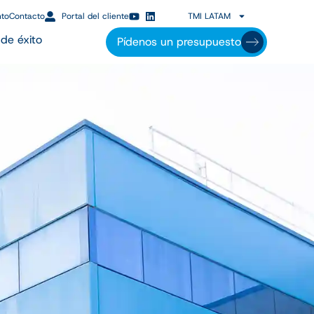
nto
Contacto
Portal del cliente
TMI LATAM
de éxito
Pídenos un presupuesto