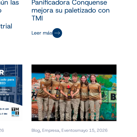
ún las
Panificadora Conquense
o
mejora su paletizado con
TMI
rial
Leer más
26
Blog
,
Empresa
,
Eventos
mayo 15, 2026