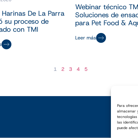
Webinar técnico TMI
Harinas De La Parra
Soluciones de ensa
ó su proceso de
para Pet Food & Aq
ado con TMI
Leer más
s
1
2
3
4
5
Para ofrece
almacenar y
tecnologías
las identifi
puede afect