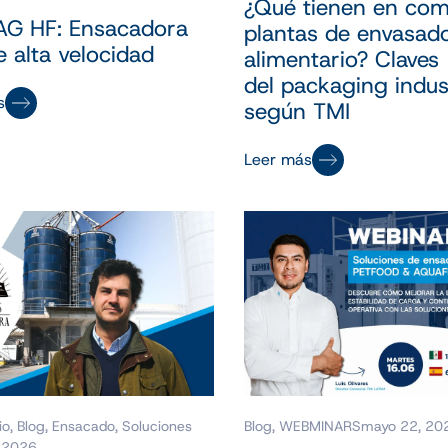
¿Qué tienen en com
AG HF: Ensacadora
plantas de envasad
 alta velocidad
alimentario? Claves
del packaging indust
s
según TMI
Leer más
io
,
Blog
,
Ensacado
,
Soluciones
Blog
,
WEBMINARS
mayo 22, 20
 2026