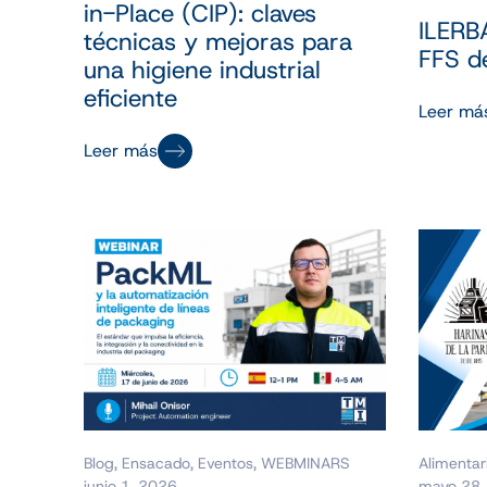
in-Place (CIP): claves
ILERB
técnicas y mejoras para
FFS de
una higiene industrial
eficiente
Leer má
Leer más
Blog
,
Ensacado
,
Eventos
,
WEBMINARS
Alimentar
junio 1, 2026
mayo 28,