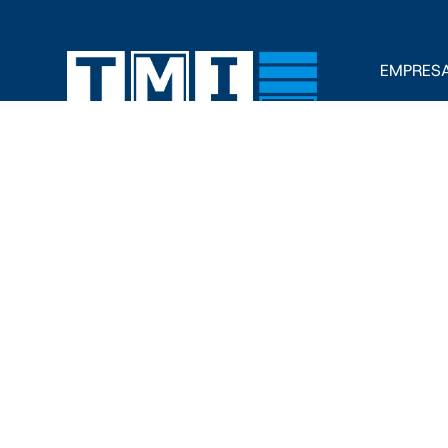
EMPRES
Sobre no
Personas
TMI LATAM
Avenida Hercules 301, POLÍGONO
Blog
EMPRESARIAL, 76220
Santa Rosa Jáuregui, Qro., MÉXICO
Tel. +52 442 291 1670 +34 973 25 70
98