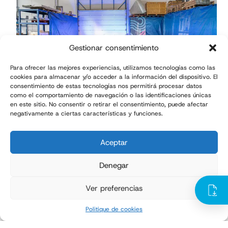
Gestionar consentimiento
Para ofrecer las mejores experiencias, utilizamos tecnologías como las
cookies para almacenar y/o acceder a la información del dispositivo. El
consentimiento de estas tecnologías nos permitirá procesar datos
como el comportamiento de navegación o las identificaciones únicas
en este sitio. No consentir o retirar el consentimiento, puede afectar
negativamente a ciertas características y funciones.
Entreprise
février 13, 2025
Aceptar
TMI dévoile l’image créée pour
Denegar
célébrer son 25e anniversaire
Ver preferencias
Leer más
Politique de cookies