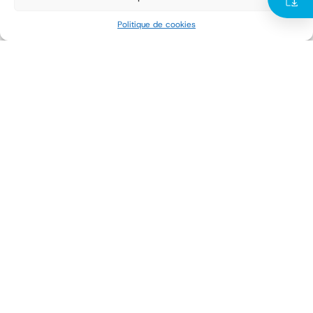
seguridad
Politique de cookies
Leer más
1
2
3
4
5
TMI dans ta boîte de réception
Abonne-toi à notre newsletter
Polígono Industrial Camí dels Frares,
C/ Alcarràs, parc 66 – 25190 – Lleida · ESPAGNE