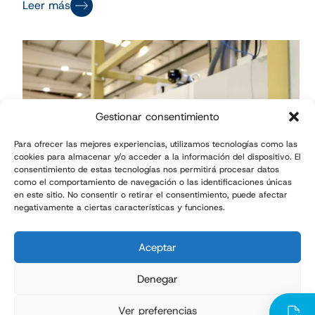
Leer más
Gestionar consentimiento
Para ofrecer las mejores experiencias, utilizamos tecnologías como las
cookies para almacenar y/o acceder a la información del dispositivo. El
consentimiento de estas tecnologías nos permitirá procesar datos
como el comportamiento de navegación o las identificaciones únicas
en este sitio. No consentir o retirar el consentimiento, puede afectar
negativamente a ciertas características y funciones.
Blog
mai 15, 2024
Aceptar
Cómo la sonometría nos ayuda a
Denegar
cumplir con los estándares de
Ver preferencias