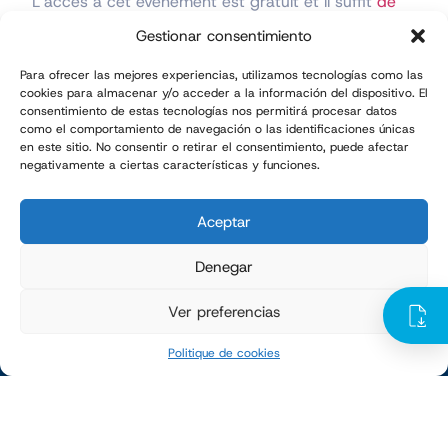
L’accès à cet événement est gratuit et il suffit
de
s’inscrire sur le site officiel du salon
pour obtenir un
badge.
Gestionar consentimiento
Para ofrecer las mejores experiencias, utilizamos tecnologías como las
cookies para almacenar y/o acceder a la información del dispositivo. El
consentimiento de estas tecnologías nos permitirá procesar datos
TMI dans ta boîte de réception
como el comportamiento de navegación o las identificaciones únicas
en este sitio. No consentir o retirar el consentimiento, puede afectar
negativamente a ciertas características y funciones.
Abonne-toi à notre newsletter
Aceptar
Denegar
Ver preferencias
Politique de cookies
Polígono Industrial Camí dels Frares,
C/ Alcarràs, parc 66 – 25190 – Lleida · ESPAGNE
Tel. +34 973 25 70 98