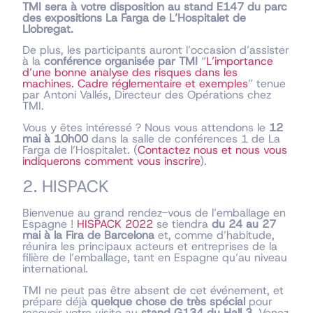
TMI sera à votre disposition au stand E147 du parc
des expositions La Farga de L’Hospitalet de
Llobregat.
De plus, les participants auront l’occasion d’assister
à la
conférence organisée par TMI
“
L’importance
d’une bonne analyse des risques dans les
machines. Cadre réglementaire et exemples
” tenue
par Antoni Vallés, Directeur des Opérations chez
TMI.
Vous y êtes intéressé ? Nous vous attendons le
12
mai à 10h00
dans la salle de conférences 1 de La
Farga de l’Hospitalet. (
Contactez nous et nous vous
indiquerons comment vous inscrire
).
2. HISPACK
Bienvenue au grand rendez-vous de l’emballage en
Espagne !
HISPACK 2022
se tiendra
du 24 au 27
mai à la Fira de Barcelona
et, comme d’habitude,
réunira les principaux acteurs et entreprises de la
filière de l’emballage, tant en Espagne qu’au niveau
international.
TMI ne peut pas être absent de cet événement, et
prépare déjà
quelque chose de très spécial
pour
recevoir votre visite au
stand G134 du Hall 3
. Venez