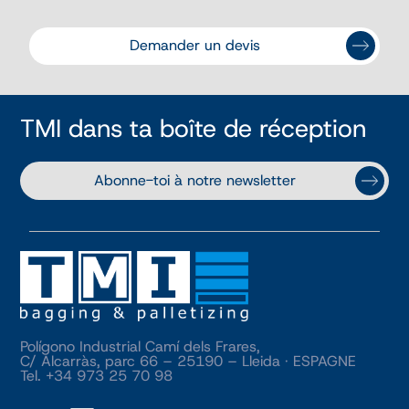
Demander un devis
TMI dans ta boîte de réception
Abonne-toi à notre newsletter
Polígono Industrial Camí dels Frares,
C/ Alcarràs, parc 66 – 25190 – Lleida · ESPAGNE
Tel. +34 973 25 70 98