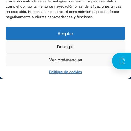
consentimiento de estas tecnologías nos permitirá procesar datos
Tel. +34 973 25 70 98
como el comportamiento de navegación o las identificaciones únicas
en este sitio. No consentir o retirar el consentimiento, puede afectar
negativamente a ciertas características y funciones.
SOCIÉTÉ
Aceptar
Personnes de talent
Denegar
Blog
Ver preferencias
Société
Politique de cookies
SOLUTIONS
Systèmes d’ensachage
Systèmes de palettisation de sacs
Banderolage
SECTEURS