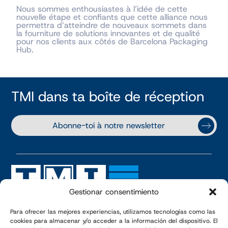
Nous sommes enthousiastes à l’idée de cette
nouvelle étape et confiants que cette alliance nous
permettra d’atteindre de nouveaux sommets dans
la fourniture de solutions innovantes et de qualité
pour nos clients aux côtés de Barcelona Packaging
Hub.
TMI dans ta boîte de réception
Abonne-toi à notre newsletter
Gestionar consentimiento
Para ofrecer las mejores experiencias, utilizamos tecnologías como las
Polígono Industrial Camí dels Frares,
cookies para almacenar y/o acceder a la información del dispositivo. El
C/ Alcarràs, parc 66 – 25190 – Lleida · ESPAGNE