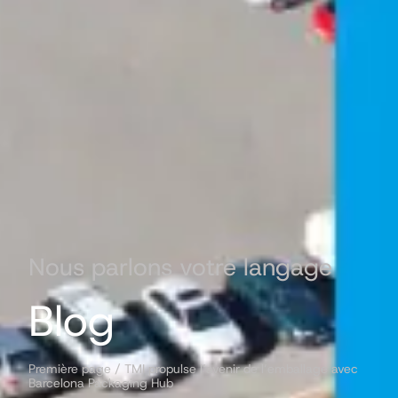
Nous parlons votre langage
Blog
Première page
/
TMI propulse l’avenir de l’emballage avec
Barcelona Packaging Hub