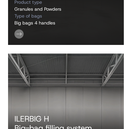
Product type
Granules and Powders
Type of bags
Big bags 4 handles
ILERBIG H
Big-bag filling system