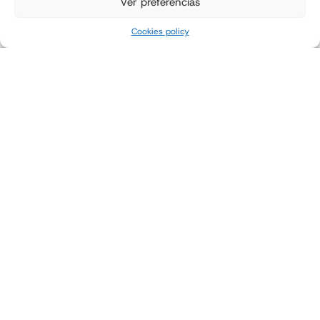
Ver preferencias
Output
Up to 1000 bags/hour
Cookies policy
ILERPAL C