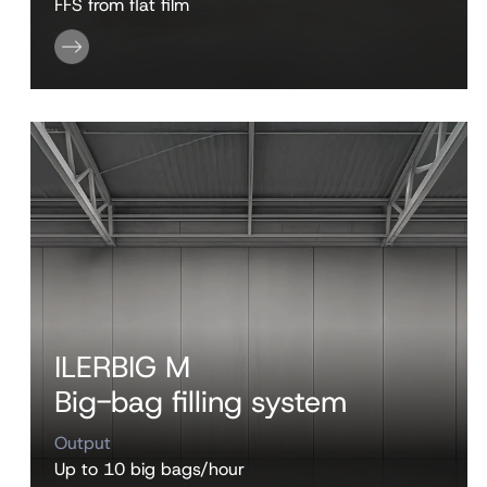
FFS from flat film
ILERBIG M
Big-bag filling system
Output
Up to 10 big bags/hour