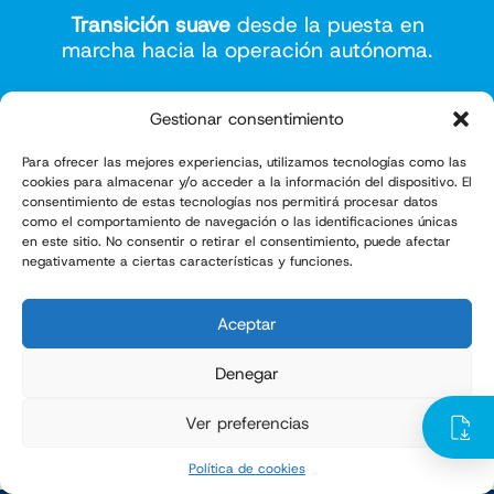
Transición suave
desde la puesta en
marcha hacia la operación autónoma.
Gestionar consentimiento
Para ofrecer las mejores experiencias, utilizamos tecnologías como las
Asistencia remota
cookies para almacenar y/o acceder a la información del dispositivo. El
consentimiento de estas tecnologías nos permitirá procesar datos
como el comportamiento de navegación o las identificaciones únicas
TELE-SERVICE
en este sitio. No consentir o retirar el consentimiento, puede afectar
El servicio de asistencia remota de TMI permite
negativamente a ciertas características y funciones.
resolver incidencias sin necesidad de
desplazamiento, garantizando una respuesta
inmediata ante cualquier problema operativo.
Aceptar
Los datos recogidos por el sistema remoto
pueden emplearse para calcular MTBF, MTTR y
Denegar
OEE, permitiendo anticipar fallos y aplicar
acciones correctivas rápidas según la filosofía
TPM.
Ver preferencias
Política de cookies