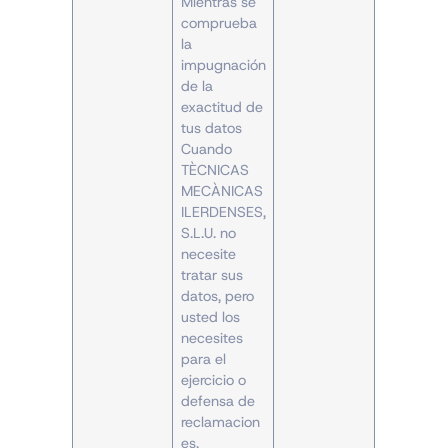
Mientras se
comprueba
la
impugnación
de la
exactitud de
tus datos
Cuando
TÈCNICAS
MECÀNICAS
ILERDENSES,
S.L.U. no
necesite
tratar sus
datos, pero
usted los
necesites
para el
ejercicio o
defensa de
reclamacion
es.