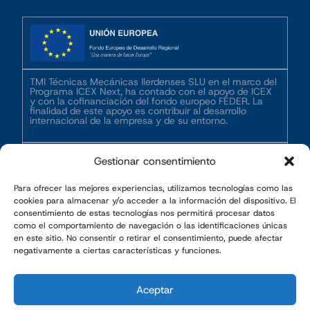
TMI Técnicas Mecánicas Ilerdenses SLU en el marco del
Programa ICEX Next, ha contado con el apoyo de ICEX
y con la cofinanciación del fondo europeo FEDER. La
finalidad de este apoyo es contribuir al desarrollo
internacional de la empresa y de su entorno.
Gestionar consentimiento
Para ofrecer las mejores experiencias, utilizamos tecnologías como las
cookies para almacenar y/o acceder a la información del dispositivo. El
TMI, en el marco del Ministerio de Industria y Turismo,
consentimiento de estas tecnologías nos permitirá procesar datos
ha desarrollado un proyecto titulado ‘Implementación de
como el comportamiento de navegación o las identificaciones únicas
mejoras integrales a los procesos, calidad y trazabilidad
en este sitio. No consentir o retirar el consentimiento, puede afectar
de TMI’, subvencionado por dicho ministerio y
financiado por la Unión Europea a través de Next
negativamente a ciertas características y funciones.
Generation EU, en el marco de la convocatoria de apoyo
financiero a planes de innovación y sostenibilidad en el
ámbito de la industria manufacturera 2022.
Aceptar