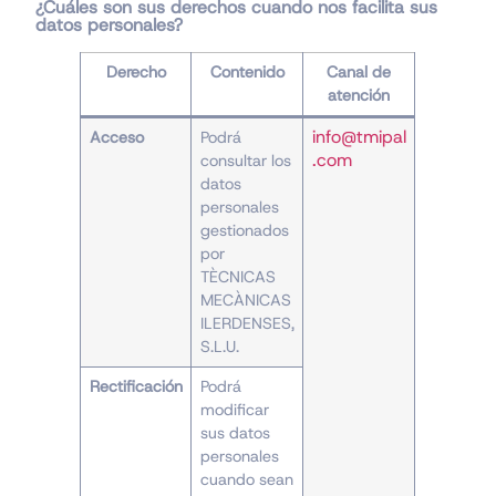
¿Cuáles son sus derechos cuando nos facilita sus
datos personales?
Derecho
Contenido
Canal de
atención
info@tmipal
Acceso
Podrá
.com
consultar los
datos
personales
gestionados
por
TÈCNICAS
MECÀNICAS
ILERDENSES,
S.L.U.
Rectificación
Podrá
modificar
sus datos
personales
cuando sean