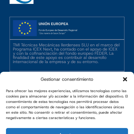
TMI Técnicas Mecánicas Ilerdenses SLU en el marco del
Programa ICEX Next, ha contado con el apoyo de ICEX
y con la cofinanciación del fondo europeo FEDER. La
finalidad de este apoyo es contribuir al desarrollo
internacional de la empresa y de su entorno.
Gestionar consentimiento
Para ofrecer las mejores experiencias, utilizamos tecnologías como las
cookies para almacenar y/o acceder a la información del dispositivo. El
TMI, en el marco del Ministerio de Industria y Turismo,
consentimiento de estas tecnologías nos permitirá procesar datos
ha desarrollado un proyecto titulado ‘Implementación de
como el comportamiento de navegación o las identificaciones únicas
mejoras integrales a los procesos, calidad y trazabilidad
en este sitio. No consentir o retirar el consentimiento, puede afectar
de TMI’, subvencionado por dicho ministerio y
financiado por la Unión Europea a través de Next
negativamente a ciertas características y funciones.
Generation EU, en el marco de la convocatoria de apoyo
financiero a planes de innovación y sostenibilidad en el
ámbito de la industria manufacturera 2022.