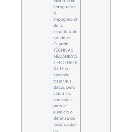
Mientras se
comprueba
la
impugnación
de la
exactitud de
tus datos
Cuando
TÈCNICAS
MECÀNICAS
ILERDENSES,
S.L.U. no
necesite
tratar sus
datos, pero
usted los
necesites
para el
ejercicio o
defensa de
reclamacion
es.