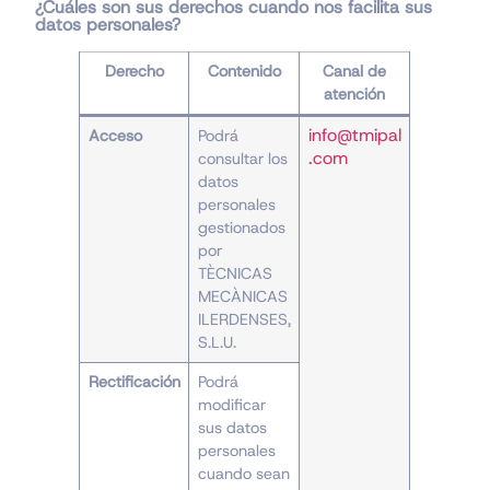
¿Cuáles son sus derechos cuando nos facilita sus
datos personales?
Derecho
Contenido
Canal de
atención
info@tmipal
Acceso
Podrá
.com
consultar los
datos
personales
gestionados
por
TÈCNICAS
MECÀNICAS
ILERDENSES,
S.L.U.
Rectificación
Podrá
modificar
sus datos
personales
cuando sean