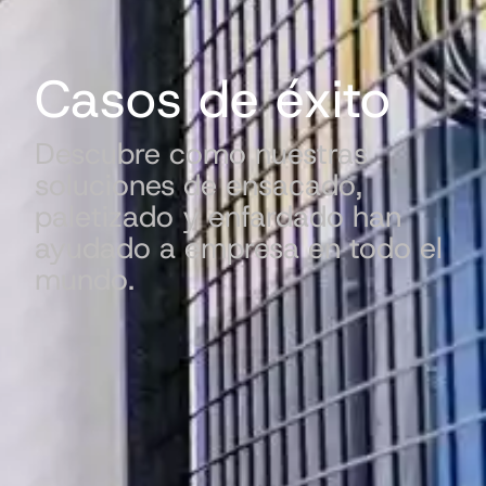
Casos de éxito
Descubre como nuestras
soluciones de ensacado,
paletizado y enfardado han
ayudado a empresa en todo el
mundo.