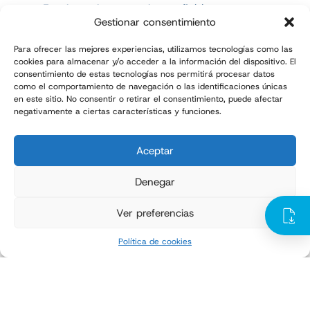
Funcionamiento continuo y fiable
Gestionar consentimiento
Reducción de incidencias durante el transporte
Para ofrecer las mejores experiencias, utilizamos tecnologías como las
Servicio técnico cercano y especializado
cookies para almacenar y/o acceder a la información del dispositivo. El
consentimiento de estas tecnologías nos permitirá procesar datos
como el comportamiento de navegación o las identificaciones únicas
en este sitio. No consentir o retirar el consentimiento, puede afectar
negativamente a ciertas características y funciones.
El resultado
Mayor capacidad y estabilidad
Aceptar
operativa
Denegar
Incremento de la capacidad productiva
Ver preferencias
Mejora de la estabilidad de los palets
Política de cookies
Reducción de incidencias logísticas
Mayor continuidad operativa
Optimización del final de línea