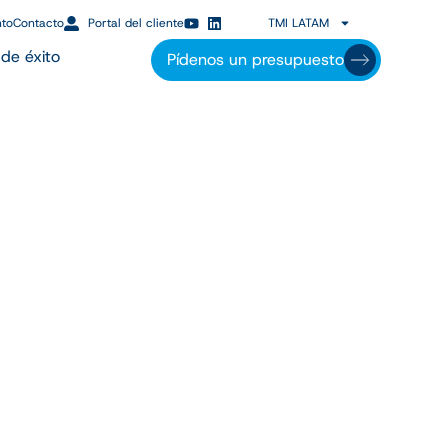
nto
Contacto
Portal del cliente
TMI LATAM
de éxito
Pídenos un presupuesto