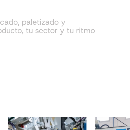
cado, paletizado y
ucto, tu sector y tu ritmo