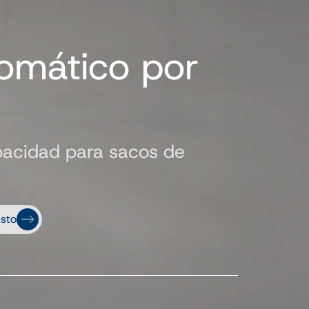
tomático por
apacidad para sacos de
sto