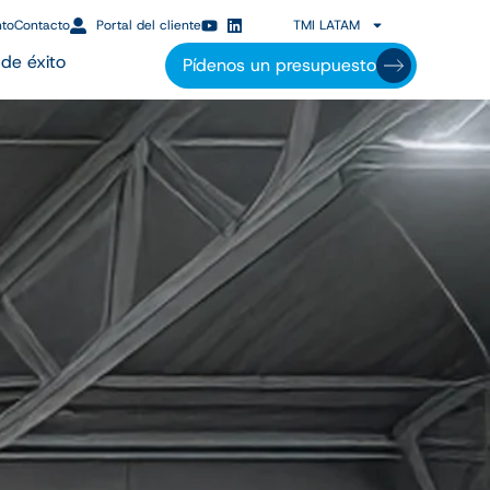
nto
Contacto
Portal del cliente
TMI LATAM
de éxito
Pídenos un presupuesto