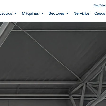
Blog
Tale
osotros
Máquinas
Sectores
Servicios
Casos 