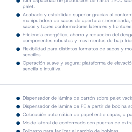
Alta capacidad de producción de hasta 1200 saco
palet.
Acabado y estabilidad superior gracias al confor
manipuladora de sacos de apertura sincronizada,
sacos y topes conformadores laterales y frontales
Eficiencia energética, ahorro y reducción del des
componentes robustos y movimientos de baja fric
Flexibilidad para distintos formatos de sacos y m
sencillos.
Operación suave y segura: plataforma de elevación
sencilla e intuitiva.
Dispensador de lámina de cartón sobre palet vacío
Dispensador de lámina de PE a partir de bobina so
Colocación automática de papel entre capas, a par
Molde lateral de conformado con puertas de extra
Polipasto para facilitar el cambio de bobinas.