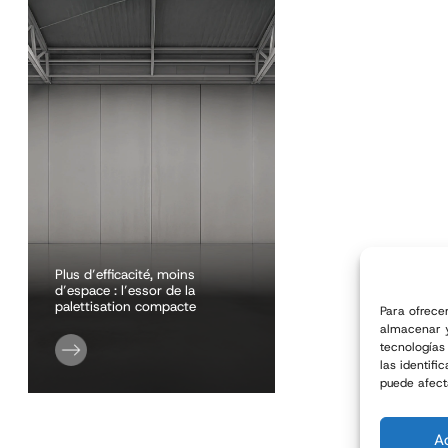
Plus d’efficacité, moins
d’espace : l’essor de la
palettisation compacte
Para ofrece
almacenar y
tecnologías
las identifi
puede afect
A