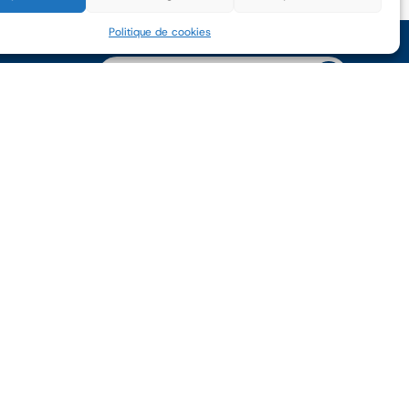
Politique de cookies
Abonne-toi à notre newsletter
RS
SERVICES
tion
Maintenance préventive
entaire
Évaluation et suivi
tion et exploitation
Service Year
Assistance à distance
Pièces détachées