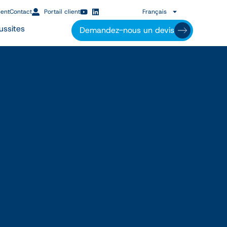
lent
Contact
Portail client
Français
ussites
Demandez-nous un devis