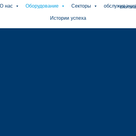
О нас
Оборудование
Секторы
обслуживани
Блог
Тала
Истории успеха