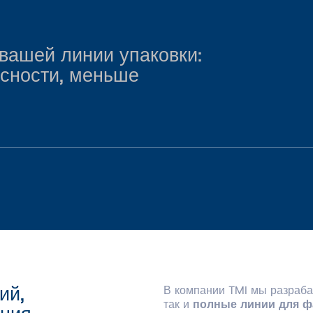
вашей линии упаковки:
сности, меньше
ий,
В компании TMI мы разраб
так и
полные линии для ф