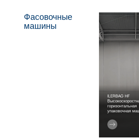
Фасовочные
машины
ILERBAG HF
Высокоскоростн
горизонтальная
упаковочная ма
Производительность
До 1000 мешков/час
Тип продукта
Продукты с мелкой фра