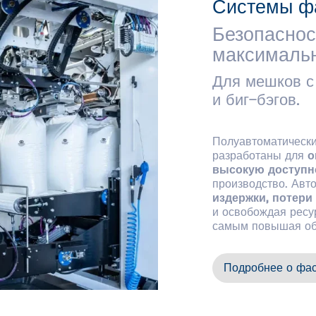
Системы ф
Безопаснос
максимальн
Для мешков с
и биг-бэгов.
Полуавтоматическ
разработаны для
о
высокую доступн
производство. Авт
издержки, потери
и освобождая ресур
самым повышая об
Подробнее о фа