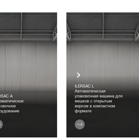
ILERSAC L
Автоматическая
RSAC A
упаковочная машина для
оматическое
мешков с открытым
овочное
верхом в компактном
рудование
формате
зводительность
Производительность
00 мешков/час
До 850 мешков/час
продукта
Тип продукта
улы
Гранулы, порошок и порошок с мелкой