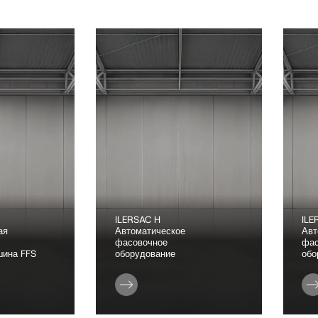
ILERSAC H
ILE
ая
Автоматическое
Авт
фасовочное
фас
шина FFS
оборудование
обо
Производительность
Прои
До 900 мешков в час
До 7
Тип продукта
Тип 
кцией
Гранулы
Гран