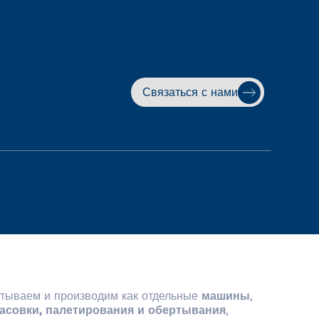
Связаться с нами
атываем и производим как отдельные
машины
,
асовки, палетирования и обертывания
,