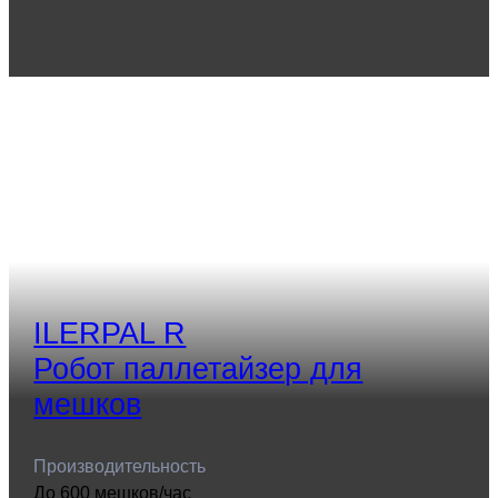
ILERPAL R
Робот паллетайзер для
мешков
Производительность
До 600 мешков/час