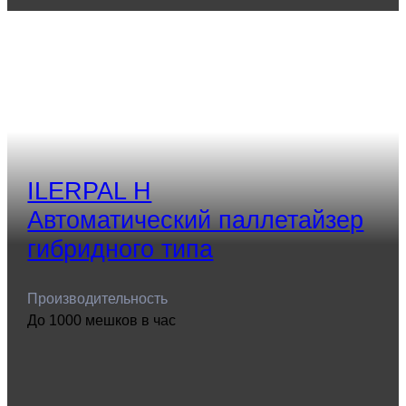
ILERPAL H
Aвтоматический паллетайзер
гибридного типа
Производительность
До 1000 мешков в час