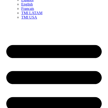
English
Français
TMI LATAM
TMI USA