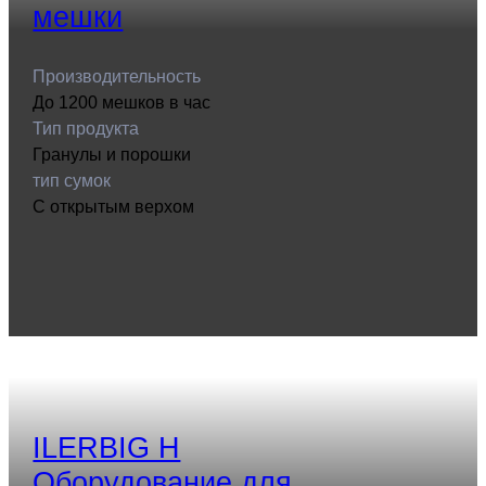
мешки
Производительность
До 1200 мешков в час
Тип продукта
Гранулы и порошки
тип сумок
С открытым верхом
ILERBIG H
Оборудование для