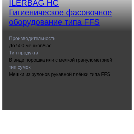
ILERBAG HC
Гигиеническое фасовочное
оборудование типа FFS
Производительность
До 500 мешков/час
Тип продукта
В виде порошка или с мелкой гранулометрией
тип сумок
Мешки из рулонов рукавной плёнки типа FFS