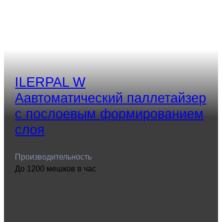
ILERPAL W
Aавтоматический паллетайзер
с послоевым формированием
слоя
Производительность
До 1200 мешков в час