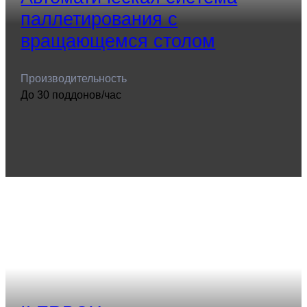
паллетирования с
вращающемся столом
Производительность
До 30 поддонов/час