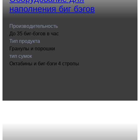
наполнения биг бэгов
Производительность
До 35 биг-бэгов в час
Тип продукта
Гранулы и порошки
тип сумок
Октабины и биг-бэги 4 стропы