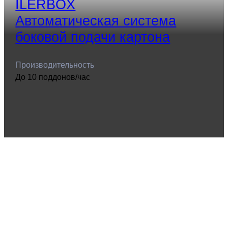
ILERBOX
Автоматическая система
боковой подачи картона
Производительность
До 10 поддонов/час