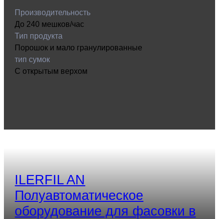
Производительность
До 240 мешков/час
Тип продукта
Порошок и мало гранулированные
тип сумок
С открытым верхом
ILERFIL AN
Полуавтоматическое
оборудование для фасовки в