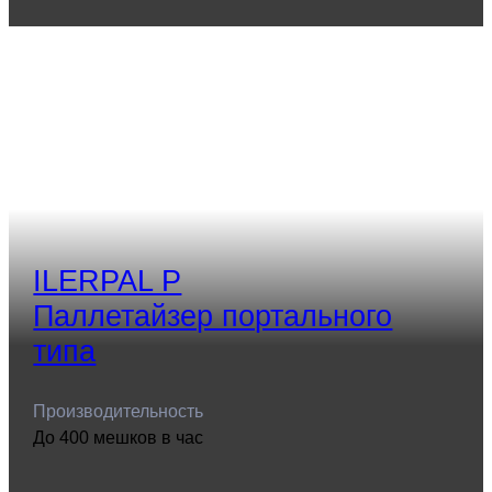
ILERPAL P
Паллетайзер портального
типа
Производительность
До 400 мешков в час