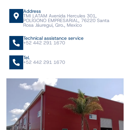
Address
TMI LATAM Avenida Hercules 301,
POLÍGONO EMPRESARIAL, 76220 Santa
Rosa Jáuregui, Qro., Mexico
Technical assistance service
+52 442 291 1670
Tel.
+52 442 291 1670