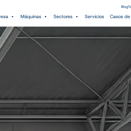
Blog
T
resa
Máquinas
Sectores
Servicios
Casos de 