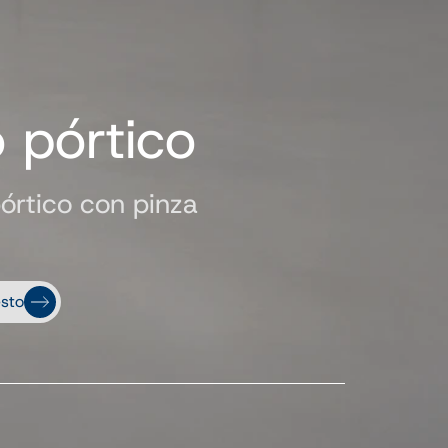
o pórtico
pórtico con pinza
sto