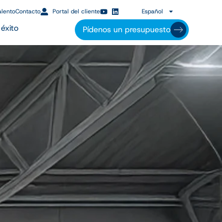
alento
Contacto
Portal del cliente
Español
éxito
Pídenos un presupuesto