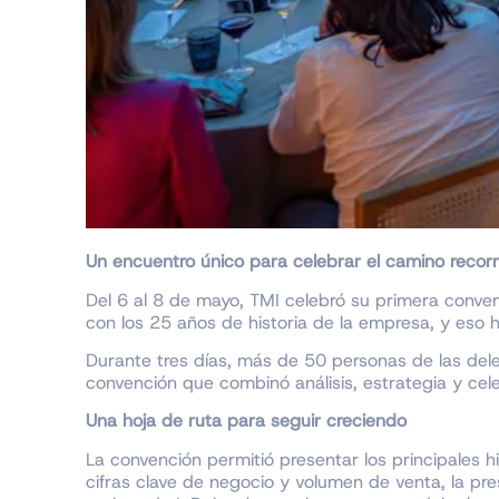
Un encuentro único para celebrar el camino recorri
Del 6 al 8 de mayo, TMI celebró su primera conven
con los 25 años de historia de la empresa, y eso 
Durante tres días, más de 50 personas de las del
convención que combinó análisis, estrategia y cel
Una hoja de ruta para seguir creciendo
La convención permitió presentar los principales 
cifras clave de negocio y volumen de venta, la pre