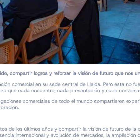
do, compartir logros y reforzar la visión de futuro que nos un
ción comercial en su sede central de Lleida. Pero esta no fue
hizo que cada encuentro, cada presentación y cada conversaci
egaciones comerciales de todo el mundo compartieron experie
ebración.
hitos de los últimos años y compartir la visión de futuro de 
sencia internacional y evolución de mercados, la ampliación de