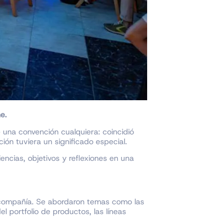
e.
 una convención cualquiera: coincidió
ón tuviera un significado especial.
ncias, objetivos y reflexiones en una
la compañía. Se abordaron temas como las
l portfolio de productos, las líneas