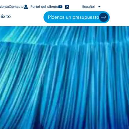
alento
Contacto
Portal del cliente
Español
éxito
Pídenos un presupuesto