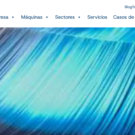
Blog
T
resa
Máquinas
Sectores
Servicios
Casos de 