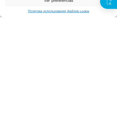
Ver preferencias
До 1200 мешков в час
Тип продукта
Политика использования файлов cookie
Гранулы и порошки
тип сумок
С открытым верхом
Обмотчики