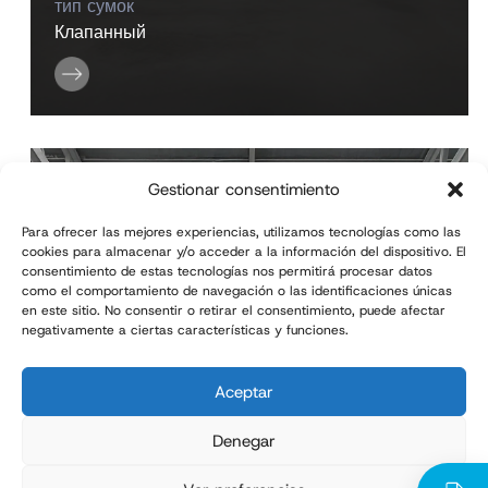
тип сумок
Клапанный
Gestionar consentimiento
Para ofrecer las mejores experiencias, utilizamos tecnologías como las
cookies para almacenar y/o acceder a la información del dispositivo. El
consentimiento de estas tecnologías nos permitirá procesar datos
como el comportamiento de navegación o las identificaciones únicas
en este sitio. No consentir o retirar el consentimiento, puede afectar
ILERFIL AN
negativamente a ciertas características y funciones.
Полуавтоматическое
оборудование для фасовки
Aceptar
в мешки
Denegar
Производительность