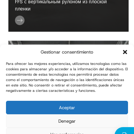
FFS с вертикальным рулоном из плоской
пленки
Gestionar consentimiento
Para ofrecer las mejores experiencias, utilizamos tecnologías como las
cookies para almacenar y/o acceder a la información del dispositivo. El
consentimiento de estas tecnologías nos permitirá procesar datos
como el comportamiento de navegación o las identificaciones únicas
en este sitio. No consentir o retirar el consentimiento, puede afectar
negativamente a ciertas características y funciones.
ILERBAG HC
Гигиеническое фасовочное
Aceptar
оборудование типа FFS
Denegar
Производительность