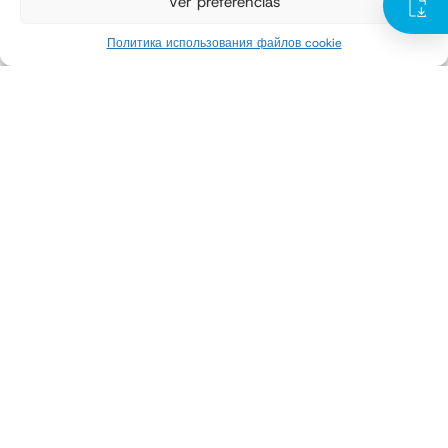
Ver preferencias
До 500 мешков/час
Тип продукта
Политика использования файлов cookie
В виде порошка или с мелкой гранулометрией
тип сумок
Мешки из рулонов рукавной плёнки типа FFS
Обмотчики