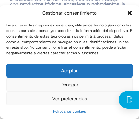
con
productos tóxicos, abrasivos o polvorientos
, la
automatización se convierte en una medida de
Gestionar consentimiento
protección para los trabajadores.
Existe además un componente estratégico. La
Para ofrecer las mejores experiencias, utilizamos tecnologías como las
automatización total del ensacado proyecta una
cookies para almacenar y/o acceder a la información del dispositivo. El
imagen de eficiencia y control que muchas
consentimiento de estas tecnologías nos permitirá procesar datos
empresas consideran parte de su
posicionamiento
como el comportamiento de navegación o las identificaciones únicas
industrial
.
en este sitio. No consentir o retirar el consentimiento, puede afectar
Si la inversión debe hacerse por fases: ¿es
negativamente a ciertas características y funciones.
preferible automatizar primero ensacado o
paletizado?
Aceptar
Esta es una pregunta frecuente cuando el
presupuesto no permite abordar la automatización
completa del final de línea en una sola etapa.
Denegar
A primera vista, parece lógico automatizar antes el
paletizado: mover manualmente un saco lleno de
Ver preferencias
25 kg resulta más exigente que colocar un saco
vacío. Y, en muchos casos, ese argumento
tiene sentido.
Política de cookies
Sin embargo, la decisión no debería basarse
únicamente en el esfuerzo físico.
El ritmo de
ensacado determina el ritmo de
paletizado, nunca al contrario
. Si el cuello de botella