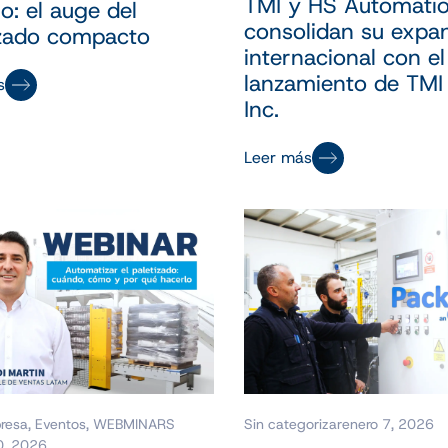
TMI y HS Automati
o: el auge del
consolidan su expa
izado compacto
internacional con el
lanzamiento de TMI
s
Inc.
Leer más
resa
,
Eventos
,
WEBMINARS
Sin categorizar
enero 7, 2026
0, 2026