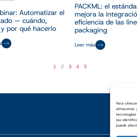
PACKML: el estánda
inar: Automatizar el
mejora la integraci
izado — cuándo,
eficiencia de las lín
y por qué hacerlo
packaging
s
Leer más
1
2
3
4
5
Para ofrece
almacenar y
tecnologías
las identifi
puede afect