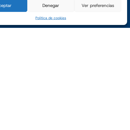
ceptar
Denegar
Ver preferencias
ES
SERVICIOS
Política de cookies
rio
Mantenimiento Preventivo
entario
Evaluación y Seguimiento
ción y minería
Service Year
Asistencia Remota
mico
Servicio de Recambios
e
PYME INNOVADORA
Válido hasta el 16
de octubre de
2027