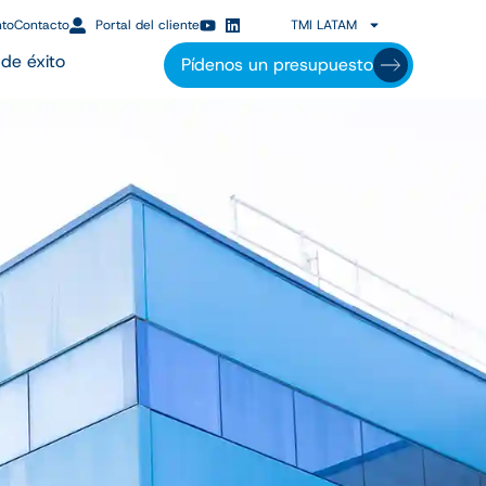
nto
Contacto
Portal del cliente
TMI LATAM
de éxito
Pídenos un presupuesto