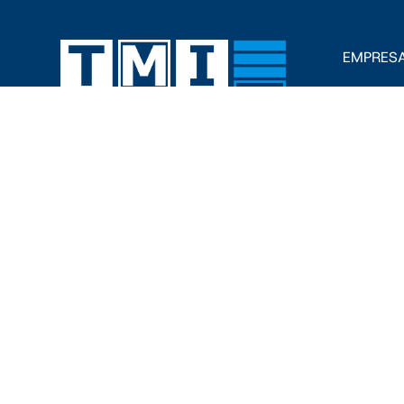
EMPRES
Sobre no
Personas
TMI LATAM
Avenida Hercules 301, POLÍGONO
Blog
EMPRESARIAL, 76220
Santa Rosa Jáuregui, Qro., MÉXICO
Tel. +52 442 291 1670 +34 973 25 70
98