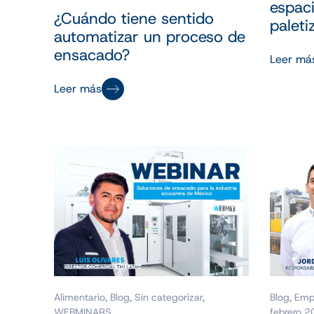
espaci
¿Cuándo tiene sentido
palet
automatizar un proceso de
ensacado?
Leer má
Leer más
Alimentario
,
Blog
,
Sin categorizar
,
Blog
,
Emp
WEBMINARS
febrero 2