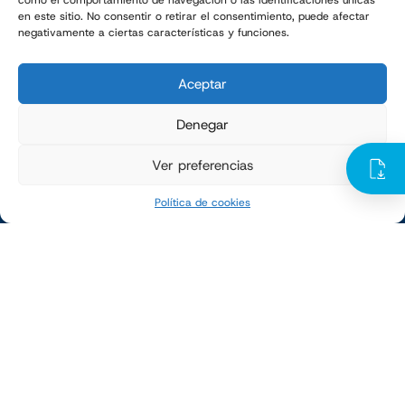
como el comportamiento de navegación o las identificaciones únicas
Leer más
en este sitio. No consentir o retirar el consentimiento, puede afectar
negativamente a ciertas características y funciones.
1
2
3
4
5
Aceptar
TMI en tu bandeja de entrada
Denegar
Ver preferencias
Suscríbete a nuestra newsletter
Política de cookies
TMI LATAM
Avenida Hercules 301, POLÍGONO EMPRESARIAL,
76220
Santa Rosa Jáuregui, Qro., MÉXICO
Tel. +52 442 291 1670 +34 973 25 70 98