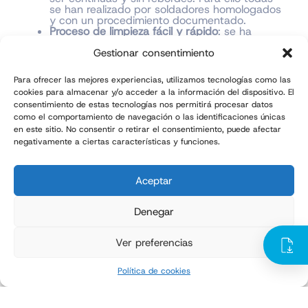
se han realizado por soldadores homologados
y con un procedimiento documentado.
Proceso de limpieza fácil y rápido
: se ha
incluido un sistema de extracción del sinfín.
Gestionar consentimiento
Éste permite, por un lado, vaciar el sinfín al
final de cada ciclo recuperando el producto
en una bandeja de recogida que corre
Para ofrecer las mejores experiencias, utilizamos tecnologías como las
solidaria al sinfín; por otro lado, facilita el
cookies para almacenar y/o acceder a la información del dispositivo. El
proceso de limpieza a los operarios, tanto por
consentimiento de estas tecnologías nos permitirá procesar datos
accesibilidad como por facilidad de uso,
como el comportamiento de navegación o las identificaciones únicas
siendo manejable sin herramientas.
Dosificación estanca y controlada:
se ha
en este sitio. No consentir o retirar el consentimiento, puede afectar
adaptado la boca de ensacado, con una
negativamente a ciertas características y funciones.
apertura optimizada para una mejor
obturación, y se han colocado
estratégicamente puntos de aspiración y
Aceptar
compresión.
Impedir la disgregación del producto antes
del ensacado
: se ha aplicado un deflector que
Denegar
modifica la disposición final del material en la
tolva de recepción.
Todo el sistema de dosificación ha sido
Ver preferencias
fabricado cumpliendo la normativa ATEX –
ZONA 20.
Política de cookies