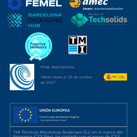
PYME INNOVADORA
Válido hasta el 16 de octubre
de 2027
TMI Técnicas Mecánicas Ilerdenses SLU en el marco del
Programa ICEX Next, ha contado con el apoyo de ICEX