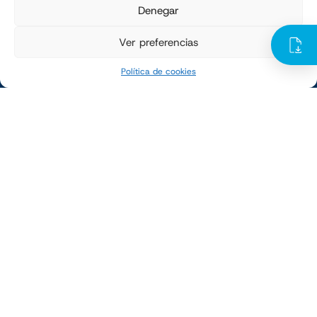
Denegar
Enfardado de palets
Ver preferencias
SECTORES
Política de cookies
Alimentario
Agroalimentario
Construcción y minería
Químico
Petroquímico
Reciclaje
SERVICIOS
Mantenimiento Preventivo