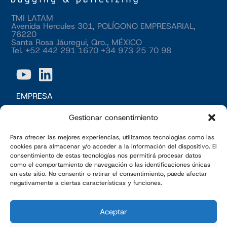
TMI LATAM
Avenida Hercules 301, POLÍGONO EMPRESARIAL,
76220
Santa Rosa Jáuregui, Qro., MÉXICO
Tel. +52 442 291 1670 +34 973 25 70 98
EMPRESA
Sobre nosotros
Gestionar consentimiento
Personas con talento
Para ofrecer las mejores experiencias, utilizamos tecnologías como las
cookies para almacenar y/o acceder a la información del dispositivo. El
consentimiento de estas tecnologías nos permitirá procesar datos
Blog
como el comportamiento de navegación o las identificaciones únicas
en este sitio. No consentir o retirar el consentimiento, puede afectar
SOLUCIONES
negativamente a ciertas características y funciones.
Sistemas de ensacado
Aceptar
Sistemas de paletizado de sacos